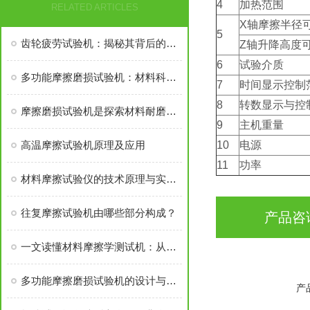
4
加热范围
RELATED ARTICLES
X轴摩擦半径
5
齿轮疲劳试验机：揭秘其背后的科学奥秘！
Z轴升降高度
6
试验介质
多功能摩擦磨损试验机：材料科学领域的全能选手
7
时间显示控制
8
转数显示与控
摩擦磨损试验机是探索材料耐磨性能的工具
9
主机重量
高温摩擦试验机原理及应用
10
电源
11
功率
材料摩擦试验仪的技术原理与实际操作指南对比
往复摩擦试验机由哪些部分构成？
产品咨
一文读懂材料摩擦学测试机：从结构原理到实际应用
多功能摩擦磨损试验机的设计与应用
产