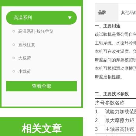
品牌
其他品
高温系列
一、主要用途
高温系列-旋转往复
该试验机是我公司自
主轴系统、水循环冷
直线往复
本机可在改变温度、
大载荷
摩擦副间的摩擦模拟
本机可模拟滑动摩擦
小载荷
摩擦磨损性能。
查看全部
二、主要技术参数
序号
参数名称
1
试验力加载范
2
最大摩擦力矩
相关文章
3
主轴最高转速