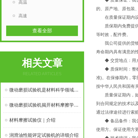
◆ 质量保证：我公
高温
的、原产地、原包装
高速
在质量保证期内设备
质保期内免费提供咨
查看全部
等时效，配件费。
我公司提供的货物是
寿命期内具有满意的
相关文章
◆ 交货地点：用
◆ 质保时间：整机
RELATED ARTICLES
准)。在保修期内，
按中华人民共和国有关
微动磨损试验机是材料科学领域的重要工具
质量保证期内，如果
到合同规定的技术以
微动磨损试验机揭开材料摩擦学的神秘面纱
通过法律途径进行索
材料摩擦试验仪｜介绍
◆ 备品备件：我公
使用方。保证使用方
润滑油性能评定试验机的详细介绍