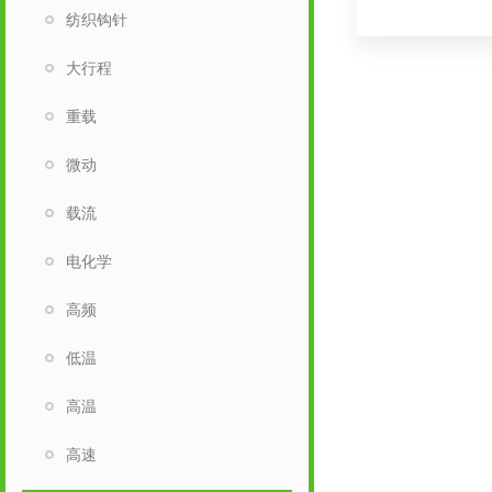
纺织钩针
大行程
重载
微动
载流
电化学
高频
低温
高温
高速