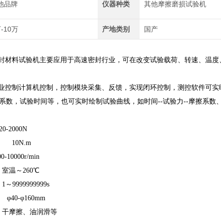
他品牌
仪器种类
其他摩擦磨损试验机
-10万
产地类别
国产
密封材料试验机主要应用于高速密封行业，可在改变试验载荷、转速、温
控制计算机控制，控制模块采集、反馈，实现闭环控制，测控软件可实
数，试验时间等，也可实时绘制试验曲线，如时间--试验力--摩擦系数、时间
-2000N
 10N.m
0000r/min
室温～260℃
9999999999s
40-φ160mm
 干摩擦、油润滑等